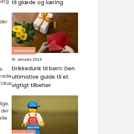
Sørg
til glæde og læring
 der
redaktionel
16. January 2024
Drikkedunk til børn: Den
e
erede
ultimative guide til et
fokus
vigtigt tilbehør
ige.
 der
lle
redaktionel