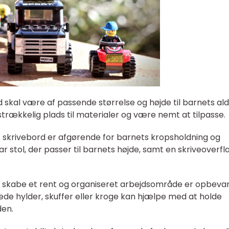
rd skal være af passende størrelse og højde til barnets al
lstrækkelig plads til materialer og være nemt at tilpasse.
gt skrivebord er afgørende for barnets kropsholdning og
r stol, der passer til barnets højde, samt en skriveoverfl
t skabe et rent og organiseret arbejdsområde er opbeva
ede hylder, skuffer eller kroge kan hjælpe med at holde
den.