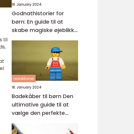
18. January 2024
Godnathistorier for
børn: En guide til at
skabe magiske øjeblikke
før sengetid
 til
ds,
at
el
redaktionel
18. January 2024
Badekåber til børn Den
ultimative guide til at
vælge den perfekte
badekåbe