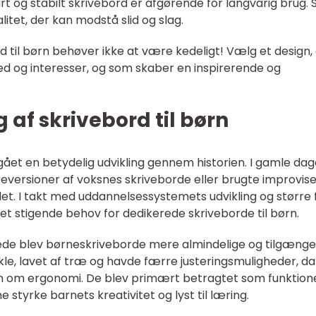
art og stabilt skrivebord er afgørende for langvarig brug. 
litet, der kan modstå slid og slag.
rd til børn behøver ikke at være kedeligt! Vælg et design,
hed og interesser, og som skaber en inspirerende og
g af skrivebord til børn
ået en betydelig udvikling gennem historien. I gamle dag
ureversioner af voksnes skriveborde eller brugte improvis
et. I takt med uddannelsessystemets udvikling og større 
et stigende behov for dedikerede skriveborde til børn.
ede blev børneskriveborde mere almindelige og tilgængel
nkle, lavet af træ og havde færre justeringsmuligheder, da
en om ergonomi. De blev primært betragtet som funktione
 styrke barnets kreativitet og lyst til læring.