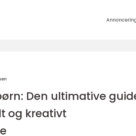
Annoncerin
sen
 børn: Den ultimative guid
lt og kreativt
de