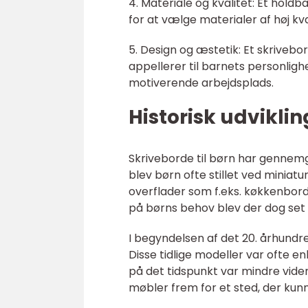
4. Materiale og kvalitet: Et holdb
for at vælge materialer af høj kva
5. Design og æstetik: Et skrivebo
appellerer til barnets personlig
motiverende arbejdsplads.
Historisk udviklin
Skriveborde til børn har gennemg
blev børn ofte stillet ved miniat
overflader som f.eks. køkkenbord
på børns behov blev der dog set 
I begyndelsen af det 20. århundr
Disse tidlige modeller var ofte e
på det tidspunkt var mindre vid
møbler frem for et sted, der kunne