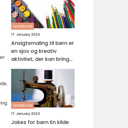
redaktionel
17. January 2024
Ansigtsmaling til børn er
en sjov og kreativ
der
aktivitet, der kan bringe
glæde og forvandle
børn til deres
yndlingsdyr, superhelte
ade,
eller fantasivæsener
ring
redaktionel
17. January 2024
Jokes for børn En kilde