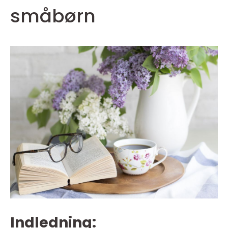
småbørn
Indledning: