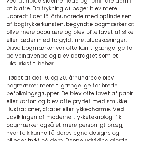
ved at holde siderne nede og forhindre dem i
at blafre. Da trykning af bøger blev mere
udbredt i det 15. århundrede med opfindelsen
af bogtrykkerkunsten, begyndte bogmærker at
blive mere populære og blev ofte lavet af silke
eller læder med forgyldt metaludskæringer.
Disse bogmærker var ofte kun tilgængelige for
de velhavende og blev betragtet som et
luksuriøst tilbehør.
I løbet af det 19. og 20. århundrede blev
bogmærker mere tilgængelige for brede
befolkningsgrupper. De blev ofte lavet af papir
eller karton og blev ofte prydet med smukke
illustrationer, citater eller lykkecharme. Med
udviklingen af moderne trykketeknologi fik
bogmærker også et mere personligt præg,
hvor folk kunne få deres egne designs og
billeder trykt på dem. Denne udvikling gjorde