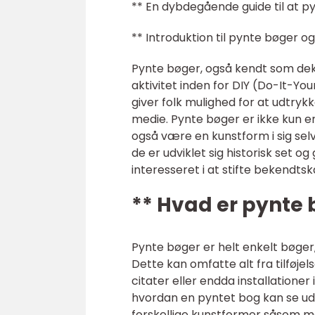
** En dybdegående guide til at p
** Introduktion til pynte bøger o
Pynte bøger, også kendt som dek
aktivitet inden for DIY (Do-It-Yo
giver folk mulighed for at udtryk
medie. Pynte bøger er ikke kun en
også være en kunstform i sig selv
de er udviklet sig historisk set og 
interesseret i at stifte beken
** Hvad er pynte 
Pynte bøger er helt enkelt bøger,
Dette kan omfatte alt fra tilføjel
citater eller endda installationer
hvordan en pyntet bog kan se ud.
forskellige kunstformer såsom ma