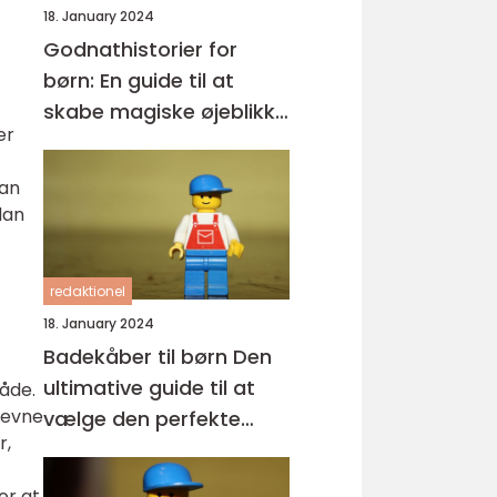
18. January 2024
Godnathistorier for
børn: En guide til at
skabe magiske øjeblikke
er
før sengetid
kan
dan
redaktionel
18. January 2024
Badekåber til børn Den
ultimative guide til at
måde.
krevne
vælge den perfekte
r,
badekåbe
or at