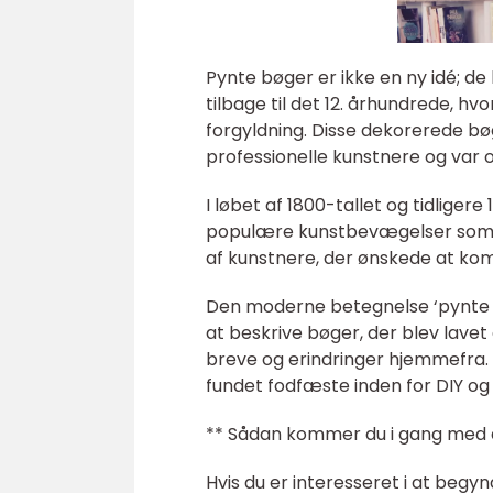
Pynte bøger er ikke en ny idé; de
tilbage til det 12. århundrede, h
forgyldning. Disse dekorerede bø
professionelle kunstnere og var oft
I løbet af 1800-tallet og tidlige
populære kunstbevægelser som Ar
af kunstnere, der ønskede at kom
Den moderne betegnelse ‘pynte bø
at beskrive bøger, der blev lave
breve og erindringer hjemmefra. 
fundet fodfæste inden for DIY o
** Sådan kommer du i gang med 
Hvis du er interesseret i at begyn