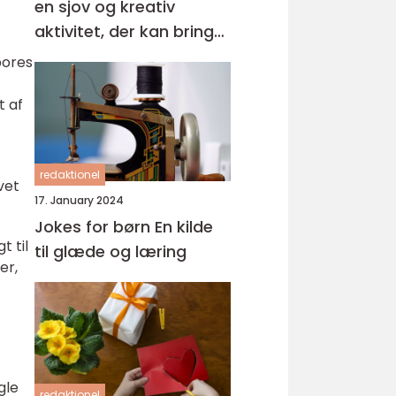
en sjov og kreativ
aktivitet, der kan bringe
glæde og forvandle
pores
børn til deres
t af
yndlingsdyr, superhelte
eller fantasivæsener
redaktionel
vet
17. January 2024
Jokes for børn En kilde
 til
til glæde og læring
er,
gle
redaktionel