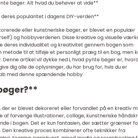
ynte bøger: Alt hvad du behøver at vide**
g deres popularitet i dagens DIY-verden**
orerede eller kunstneriske bøger, er blevet en populær
urself) og hobbyverdenen. Disse kreative og visuelle værk
ke deres individualitet og kreativitet gennem bogen som
 metode til at tilføje et personligt præg til en bog, men 
. Denne artikel vil dykke ned i, hvad pynte bøger er, hvor
give dig alle de oplysninger, du har brug for, hvis du er
dtskab med denne spændende hobby.
bøger?**
 der er blevet dekoreret eller forvandlet på en kreativ 
se af farverige illustrationer, collage, kunstneriske hånds
 inde i bogen. Det er kun fantasien, der sætter grænser fo
 Den kreative proces kombinerer ofte teknikker fra
leri, tegning, papirkunst, mixed media og scrapbooking f