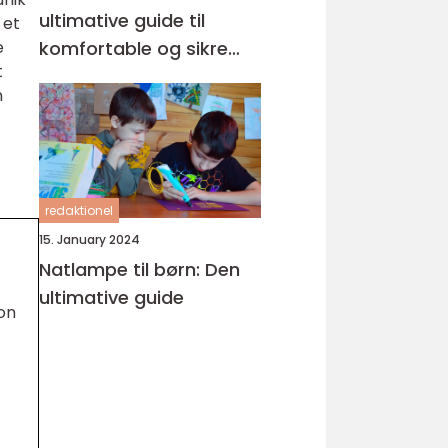
ultimative guide til
 et
e
komfortable og sikre
t
fodtøj
n
redaktionel
15. January 2024
Natlampe til børn: Den
ultimative guide
on