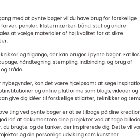
 gang med at pynte bøger vil du have brug for forskellige
farver, pensler, klistermærker, bånd, stof og andre
es at vælge materialer af høj kvalitet for at sikre
ter.
knikker og tilgange, der kan bruges i pynte bøger. Fælles
oupage, håndtegning, stempling, indbinding, og brug af
 og tråde.
u er nybegynder, kan det være hjælpsomt at søge inspiratio
stinstitutioner og online platforme som blogs, videoer og
n give dig idéer til forskellige stilarter, teknikker og tem
ove ting ved pynte bøger er at se tilbage på dine kreatio
od idé at dokumentere dine projekter ved at tage billede
, du brugte, og de tanker, der inspirerede dig. Dette vil 
rojekter og din personlige udvikling som kunstner.