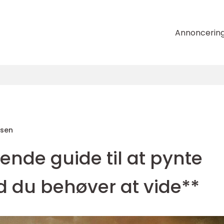
Annoncerin
nsen
nde guide til at pynte
d du behøver at vide**