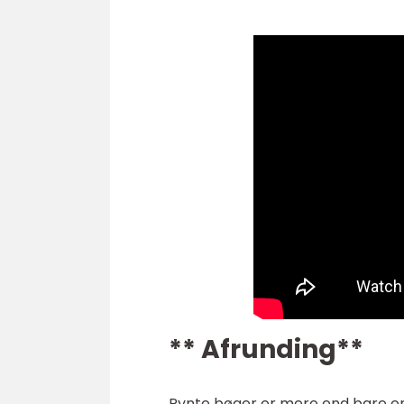
** Afrunding**
Pynte bøger er mere end bare en