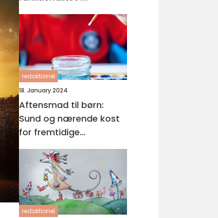
hverdagen
redaktionel
18. January 2024
Aftensmad til børn:
Sund og nærende kost
for fremtidige
generationer
redaktionel