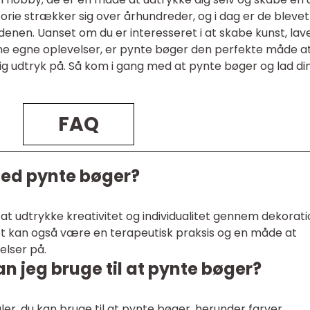
orie strækker sig over århundreder, og i dag er de blevet
denen. Uanset om du er interesseret i at skabe kunst, lav
e egne oplevelser, er pynte bøger den perfekte måde a
ig udtryk på. Så kom i gang med at pynte bøger og lad di
FAQ
med pynte bøger?
t udtrykke kreativitet og individualitet gennem dekorati
t kan også være en terapeutisk praksis og en måde at
lser på.
an jeg bruge til at pynte bøger?
ler, du kan bruge til at pynte bøger, herunder farver,