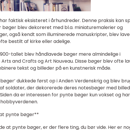
 har faktisk eksisteret i århundreder. Denne praksis kan s
vor bøger blev dekoreret med bl.a. miniaturemalerier og
ger, også kendt som illuminerede manuskripter, blev lave
e bestilt af kirke eller adelige.
re 1900-tallet blev håndlavede bøger mere almindelige i
ts and Crafts og Art Nouveau. Disse bøger blev ofte la
binere tekst og billeder på en kunstnerisk måde.
ger’ dukkede først op i Anden Verdenskrig og blev brugt
t af soldater, der dekorerede deres notesbøger med billed
Siden da er interessen for pynte bøger kun vokset og har
g hobbyverdenen.
at pynte bøger**
de at pynte bøger, er der flere ting, du bør vide. Her er no